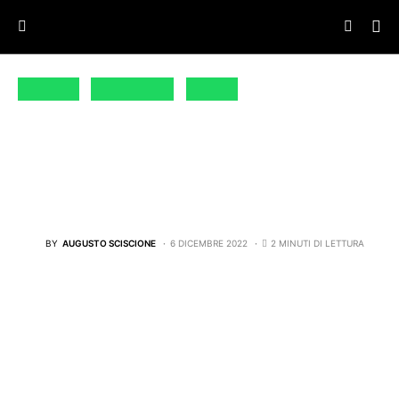
CALCIO
LIVE STYLE
NEWS
VINICIUS E NIKE:
SEMBRAVA FOSSE AMORE
ED INVECE…
BY
AUGUSTO SCISCIONE
6 DICEMBRE 2022
2 MINUTI DI LETTURA