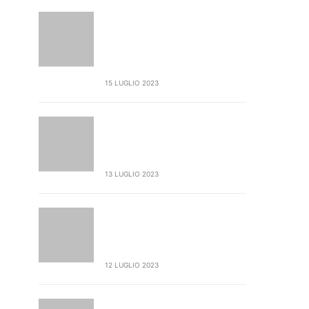
LA FUCINA INCENDIA LA GOA7
LEAGUE E RISPONDE AL
MASSEO – IL COMUNICATO
STAMPA
15 LUGLIO 2023
COLPO GOBBO CONTRO
CERCHIONE: “MILLANTA
STRONZATE”
13 LUGLIO 2023
ILARIO DI AMALA RISPONDE A
MANFREDI, DISSING
PESANTISSIMO
12 LUGLIO 2023