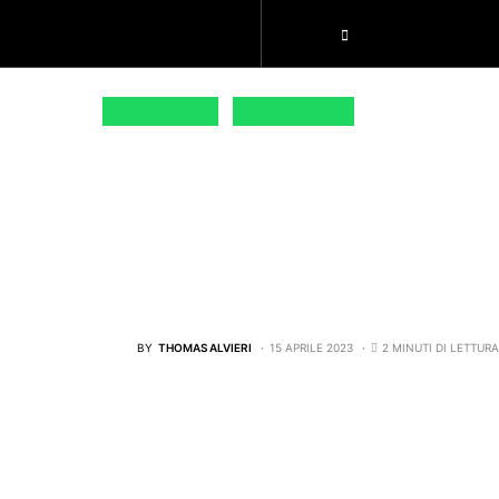
TOPIC
CONTATTI
ALTRI SPORT
BASKET - NBA
NBA – HEAT-BULLS 102
MANDANO MIAMI AI PL
BY
THOMAS ALVIERI
15 APRILE 2023
2 MINUTI DI LETTUR